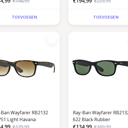
4,99
€194,99
€144,99
€229,99
TOEVOEGEN
TOEVOEGEN
-Ban Wayfarer RB2132
Ray-Ban Wayfarer RB213
/51 Light Havana
622 Black Rubber
4,99
€134,99
€179,99
€169,99