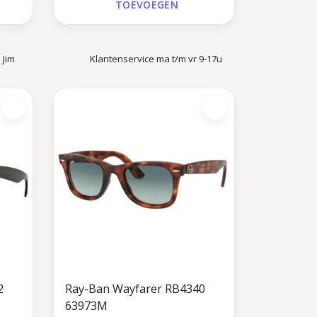
TOEVOEGEN
 Jim
Klantenservice ma t/m vr 9-17u
2
Ray-Ban Wayfarer RB4340
63973M