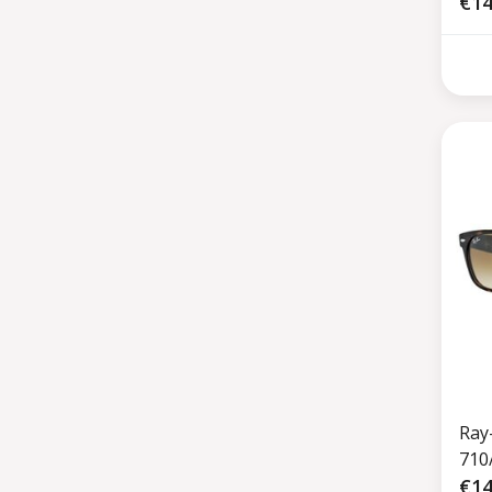
€14
Ray
710
€14