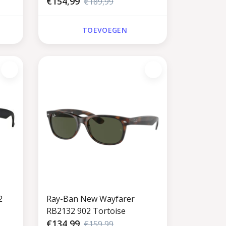
Transparent Brown
€154,99
€189,99
TOEVOEGEN
2
Ray-Ban New Wayfarer
RB2132 902 Tortoise
€134,99
€159,99