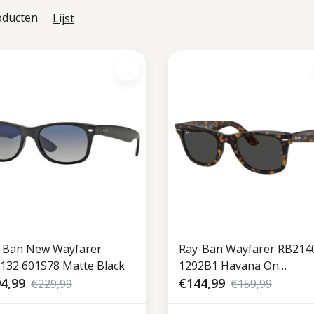
oducten
Lijst
-Ban New Wayfarer
Ray-Ban Wayfarer RB214
132 601S78 Matte Black
1292B1 Havana On
4,99
Transparent Light Brown
€144,99
€229,99
€159,99