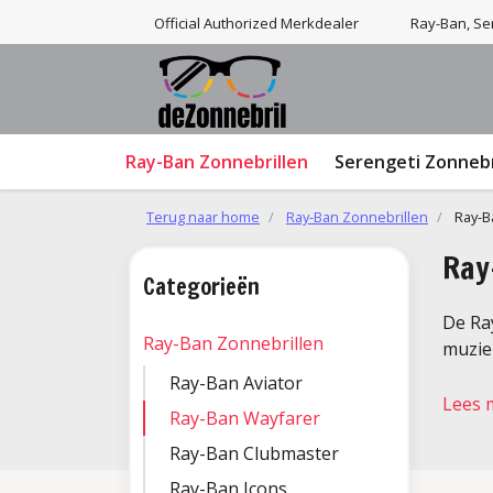
Official Authorized Merkdealer
Ray-Ban, Ser
Ray-Ban Zonnebrillen
Serengeti Zonnebr
Terug naar home
Ray-Ban Zonnebrillen
Ray-B
Ray
Categorieën
De Ray
Ray-Ban Zonnebrillen
muziek
Ray-Ban Aviator
Lees 
Ray-Ban Wayfarer
Ray-Ban Clubmaster
Ray-Ban Icons