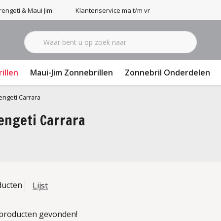
engeti & Maui Jim
Klantenservice ma t/m vr 9-17u
illen
Maui-Jim Zonnebrillen
Zonnebril Onderdelen
engeti Carrara
engeti Carrara
ducten
Lijst
producten gevonden!