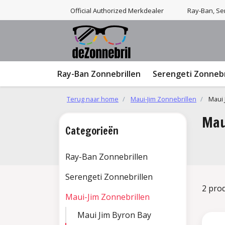
Official Authorized Merkdealer
Ray-Ban, Ser
Ray-Ban Zonnebrillen
Serengeti Zonnebr
Terug naar home
Maui-Jim Zonnebrillen
Maui 
Mau
Categorieën
Ray-Ban Zonnebrillen
Serengeti Zonnebrillen
2 pro
Maui-Jim Zonnebrillen
Maui Jim Byron Bay