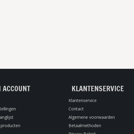
N ACCOUNT
KLANTENSERVICE
Klantenservice
tellingen
Contact
anglijst
Algemene voorwaarden
k producten
Betaalmethoden
Privacy Beleid