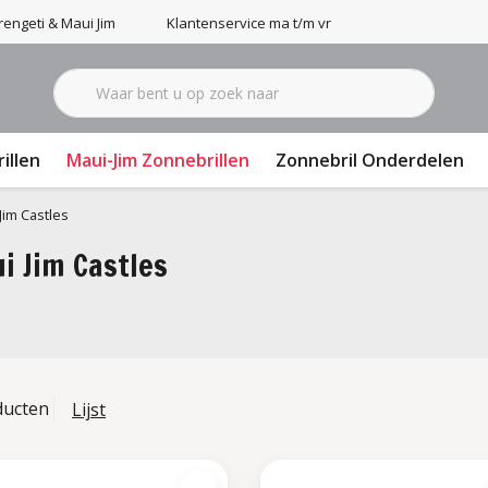
engeti & Maui Jim
Klantenservice ma t/m vr 9-17u
illen
Maui-Jim Zonnebrillen
Zonnebril Onderdelen
Jim Castles
i Jim Castles
ducten
Lijst