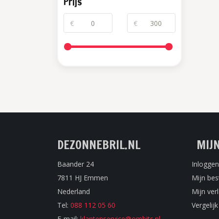
Prijs
€
€
DEZONNEBRIL.NL
MIJ
Baander 24
Inloggen
7811 HJ Emmen
Mijn bes
Nederland
Mijn verl
Tel:
088 112 05 60
Vergelij
E-mail:
klantenservice@ombits.nl