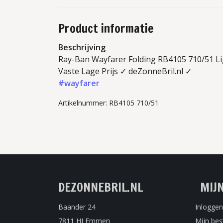
Product informatie
Beschrijving
Ray-Ban Wayfarer Folding RB4105 710/51 Li
Vaste Lage Prijs ✓ deZonneBril.nl ✓
#wayfarer
Artikelnummer: RB4105 710/51
DEZONNEBRIL.NL
MIJ
Baander 24
Inloggen
7811 HJ Emmen
Mijn bes