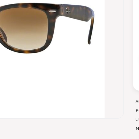
A
P
U
N