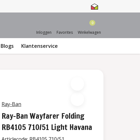
0
Inloggen
Favorites
Winkelwagen
Blogs
Klantenservice
Ray-Ban
Ray-Ban Wayfarer Folding
RB4105 710/51 Light Havana
Articlecode:
RB4105 710/51