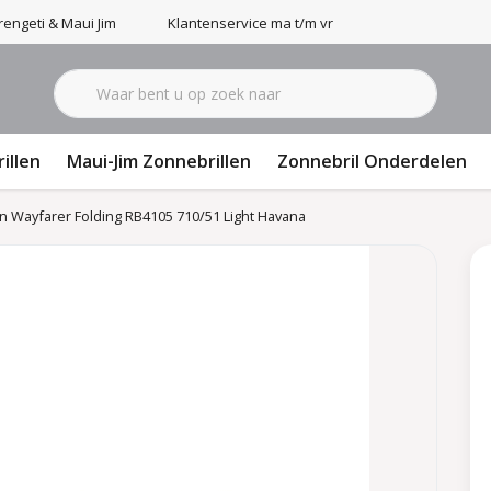
engeti & Maui Jim
Klantenservice ma t/m vr 9-17u
illen
Maui-Jim Zonnebrillen
Zonnebril Onderdelen
n Wayfarer Folding RB4105 710/51 Light Havana