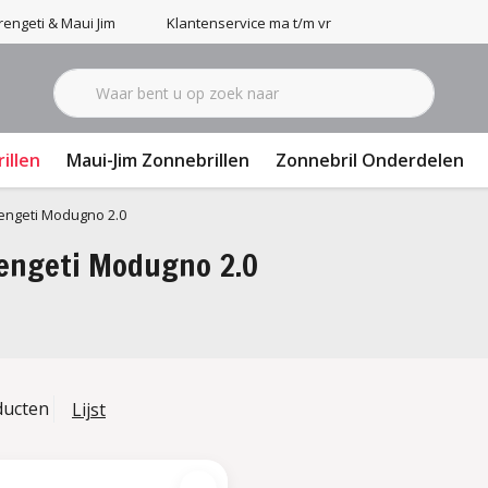
engeti & Maui Jim
Klantenservice ma t/m vr 9-17u
illen
Maui-Jim Zonnebrillen
Zonnebril Onderdelen
engeti Modugno 2.0
engeti Modugno 2.0
ducten
Lijst