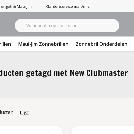
engeti & Maui Jim
Klantenservice ma t/m vr 9-17u
illen
Maui-Jim Zonnebrillen
Zonnebril Onderdelen
ducten getagd met New Clubmaster
ducten
Lijst