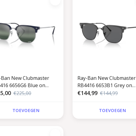
-Ban New Clubmaster
Ray-Ban New Clubmaster
416 6656G6 Blue on
RB4416 6653B1 Grey on
er
5,00
Black
€144,99
€225,00
€144,99
TOEVOEGEN
TOEVOEGEN