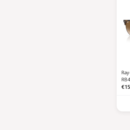
Ray
RB4
€15