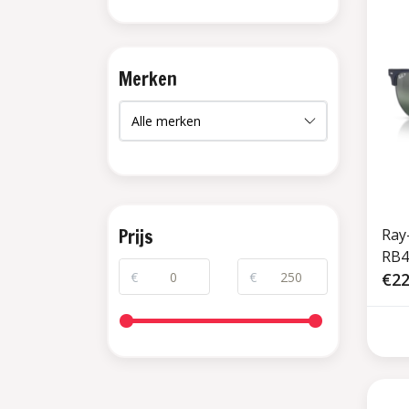
Merken
Prijs
Ray
RB4
€
€
Silv
€22