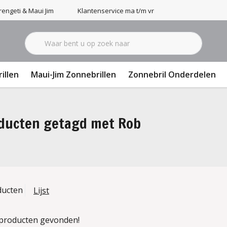
engeti & Maui Jim
Klantenservice ma t/m vr 9-17u
illen
Maui-Jim Zonnebrillen
Zonnebril Onderdelen
ducten getagd met Rob
ducten
Lijst
producten gevonden!