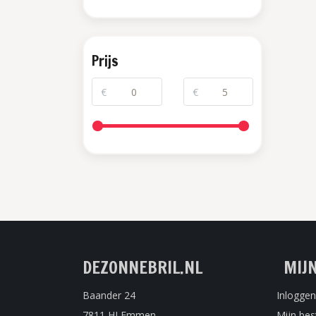
Prijs
€
€
DEZONNEBRIL.NL
MIJ
Baander 24
Inloggen
7811 HJ Emmen
Mijn bes