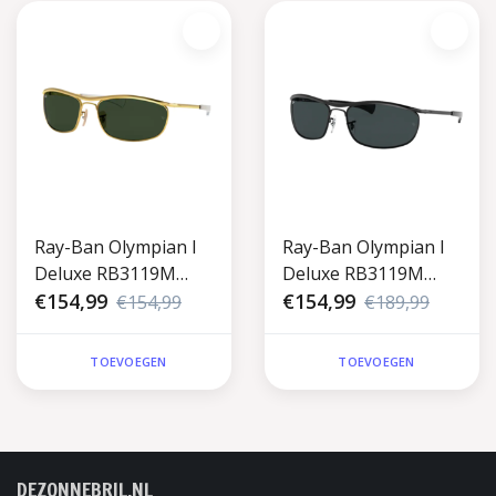
Ray-Ban Olympian I
Ray-Ban Olympian I
Deluxe RB3119M
Deluxe RB3119M
001/31 Gold
€154,99
002/R5 Black
€154,99
€154,99
€189,99
TOEVOEGEN
TOEVOEGEN
DEZONNEBRIL.NL