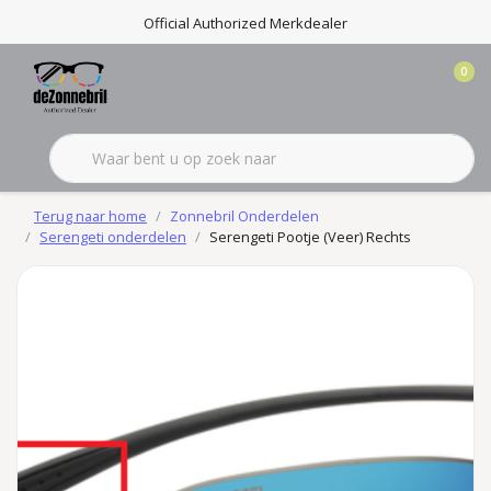
Official Authorized Merkdealer
0
Terug naar home
Zonnebril Onderdelen
Serengeti onderdelen
Serengeti Pootje (Veer) Rechts