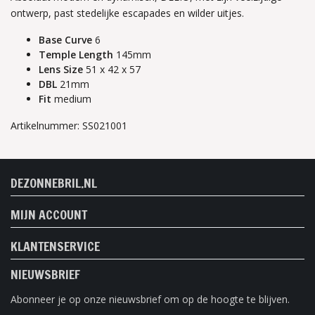
ontwerp, past stedelijke escapades en wilder uitjes.
Base Curve
6
Temple Length
145mm
Lens Size
51 x 42 x 57
DBL
21mm
Fit
medium
Artikelnummer: SS021001
DEZONNEBRIL.NL
MIJN ACCOUNT
KLANTENSERVICE
NIEUWSBRIEF
Abonneer je op onze nieuwsbrief om op de hoogte te blijven.