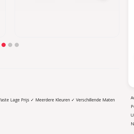
A
aste Lage Prijs ✓ Meerdere Kleuren ✓ Verschillende Maten
P
U
N