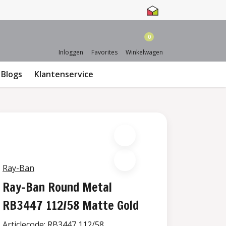
0
Inloggen
Favorites
Winkelwagen
Blogs
Klantenservice
Ray-Ban
Ray-Ban Round Metal
RB3447 112/58 Matte Gold
Articlecode:
RB3447 112/58