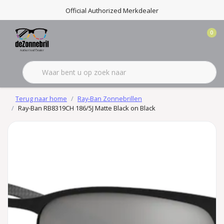
Official Authorized Merkdealer
0
Terug naar home
Ray-Ban Zonnebrillen
Ray-Ban RB8319CH 186/5J Matte Black on Black