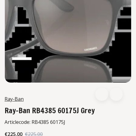
Ray-Ban
Ray-Ban RB4385 60175J Grey
Articlecode:
RB4385 60175J
€225,00
€225,00