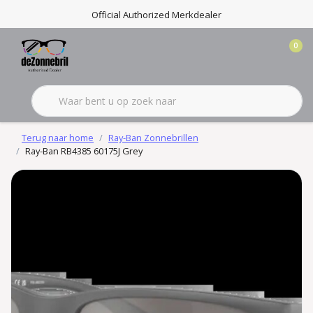
Official Authorized Merkdealer
0
Terug naar home
Ray-Ban Zonnebrillen
Ray-Ban RB4385 60175J Grey