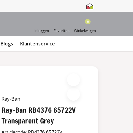
0
Inloggen
Favorites
Winkelwagen
Blogs
Klantenservice
Ray-Ban
Ray-Ban RB4376 65722V
Transparent Grey
Articlecode:
RB4376 65722V