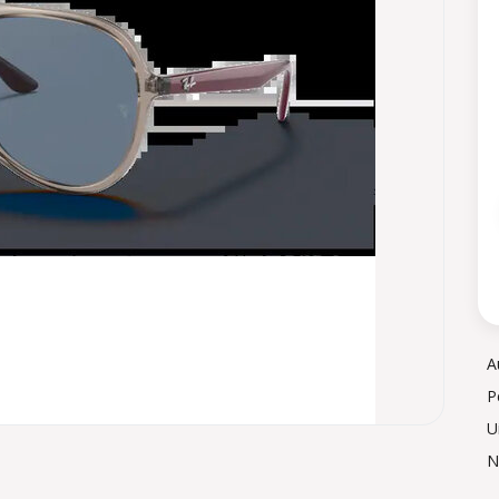
A
P
U
N