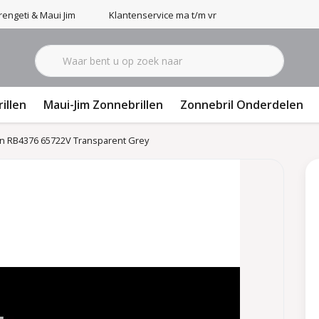
engeti & Maui Jim
Klantenservice ma t/m vr 9-17u
illen
Maui-Jim Zonnebrillen
Zonnebril Onderdelen
n RB4376 65722V Transparent Grey