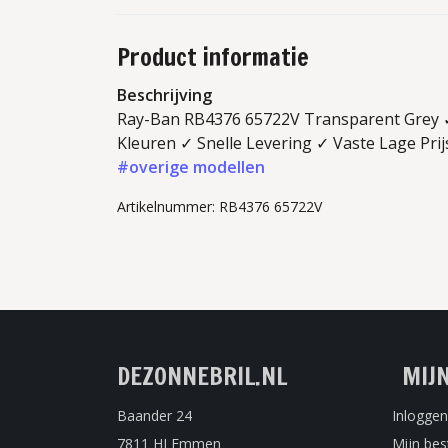
Product informatie
Beschrijving
Ray-Ban RB4376 65722V Transparent Grey ✓ 
Kleuren ✓ Snelle Levering ✓ Vaste Lage Prij
#overige modellen
Artikelnummer: RB4376 65722V
DEZONNEBRIL.NL
MIJ
Baander 24
Inloggen
7811 HJ Emmen
Mijn bes