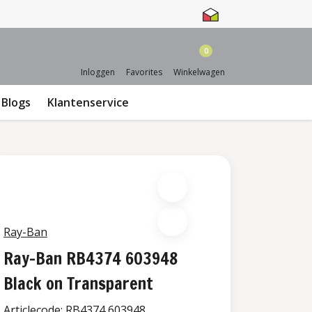
0
Inloggen
Favorites
Winkelwagen
Blogs
Klantenservice
Ray-Ban
Ray-Ban RB4374 603948
Black on Transparent
Articlecode:
RB4374 603948