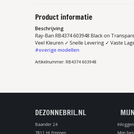
Product informatie
Beschrijving
Ray-Ban RB4374 603948 Black on Transparen
Veel Kleuren ✓ Snelle Levering ✓ Vaste Lage
#overige modellen
Artikelnummer: RB4374 603948
DEZONNEBRIL.NL
MIJ
Baander 24
Inloggen
7811 HJ Emmen
Mijn bes