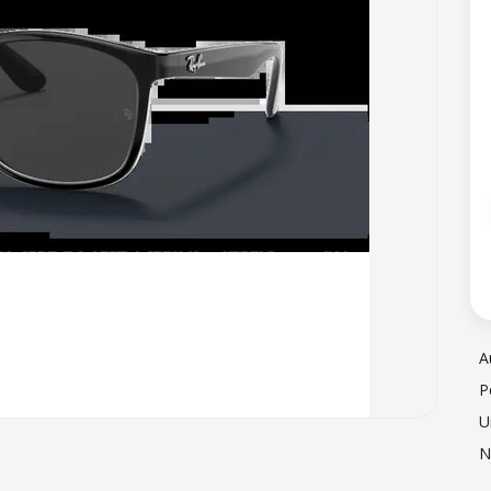
A
P
U
N