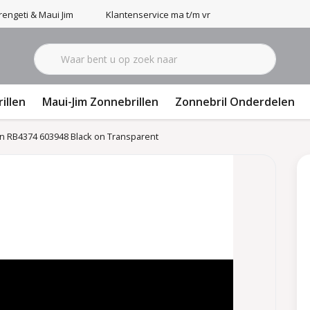
engeti & Maui Jim
Klantenservice ma t/m vr 9-17u
illen
Maui-Jim Zonnebrillen
Zonnebril Onderdelen
n RB4374 603948 Black on Transparent