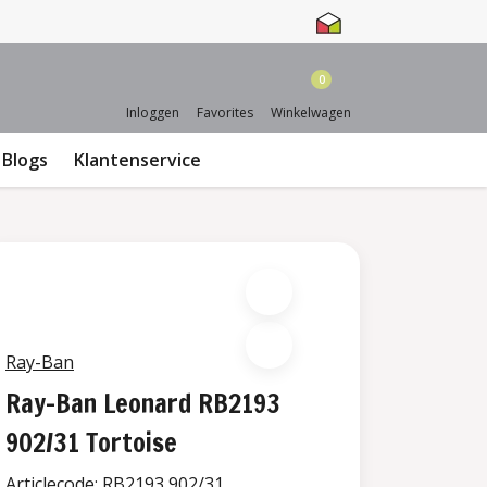
0
Inloggen
Favorites
Winkelwagen
Blogs
Klantenservice
Ray-Ban
Ray-Ban Leonard RB2193
902/31 Tortoise
Articlecode:
RB2193 902/31