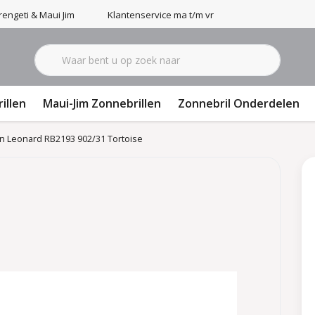
engeti & Maui Jim
Klantenservice ma t/m vr 9-17u
illen
Maui-Jim Zonnebrillen
Zonnebril Onderdelen
n Leonard RB2193 902/31 Tortoise