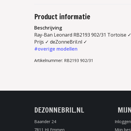
Product informatie
Beschrijving
Ray-Ban Leonard RB2193 902/31 Tortoise ✓ 
Prijs ✓ deZonneBril.nl ✓
#overige modellen
Artikelnummer: RB2193 902/31
DEZONNEBRIL.NL
MIJ
Baander 24
Inloggen
7811 HJ Emmen
Mijn bes