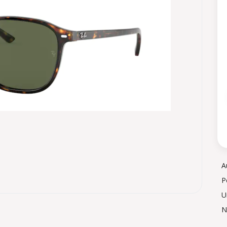
A
P
U
N