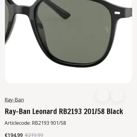
Ray-Ban
Ray-Ban Leonard RB2193 201/58 Black
Articlecode:
RB2193 901/58
€194,99
€219,99