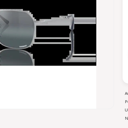
A
P
U
N