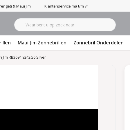
engeti & Maui Jim
Klantenservice ma t/m vr 9-17u
illen
Maui-Jim Zonnebrillen
Zonnebril Onderdelen
n Jim RB3694 9242G6 Silver