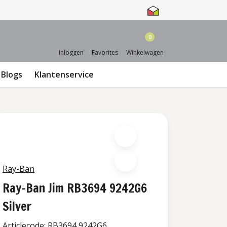
0
Inloggen
Favorites
Winkelwagen
Blogs
Klantenservice
Ray-Ban
Ray-Ban Jim RB3694 9242G6
Silver
Articlecode:
RB3694 9242G6