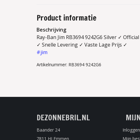
Product informatie
Beschrijving
Ray-Ban Jim RB3694 9242G6 Silver ✓ Officia
✓ Snelle Levering ✓ Vaste Lage Prijs ✓
#jim
Artikelnummer: RB3694 9242G6
DEZONNEBRIL.NL
MIJ
Baander 24
Inloggen
7811 HJ Emmen
Mijn bes