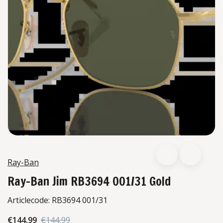
Ray-Ban
Ray-Ban Jim RB3694 001/31 Gold
Articlecode:
RB3694 001/31
€144,99
€144,99