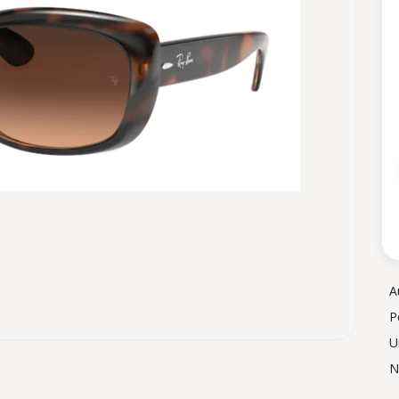
A
P
U
N