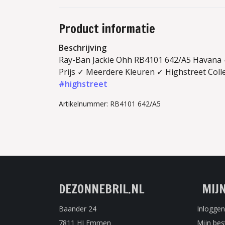
Product informatie
Beschrijving
Ray-Ban Jackie Ohh RB4101 642/A5 Havana ✓
Prijs ✓ Meerdere Kleuren ✓ Highstreet Colle
#highstreet
Artikelnummer: RB4101 642/A5
DEZONNEBRIL.NL
MIJ
Baander 24
Inloggen
7811 HJ Emmen
Mijn bes