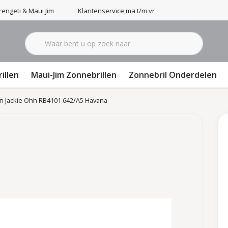
engeti & Maui Jim
Klantenservice ma t/m vr 9-17u
illen
Maui-Jim Zonnebrillen
Zonnebril Onderdelen
n Jackie Ohh RB4101 642/A5 Havana