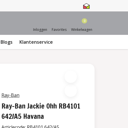
0
Inloggen
Favorites
Winkelwagen
Blogs
Klantenservice
Ray-Ban
Ray-Ban Jackie Ohh RB4101
642/A5 Havana
Articlecode:
RB4101 642/A5