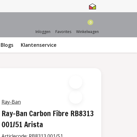
0
Inloggen
Favorites
Winkelwagen
Blogs
Klantenservice
Ray-Ban
Ray-Ban Carbon Fibre RB8313
001/51 Arista
Articlecode:
RB8313 001/51