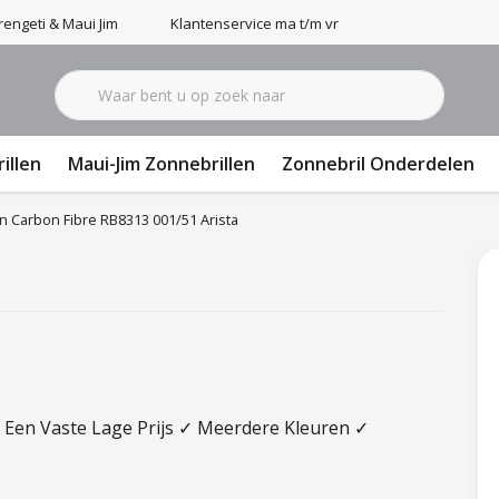
engeti & Maui Jim
Klantenservice ma t/m vr 9-17u
illen
Maui-Jim Zonnebrillen
Zonnebril Onderdelen
n Carbon Fibre RB8313 001/51 Arista
 Een Vaste Lage Prijs ✓ Meerdere Kleuren ✓