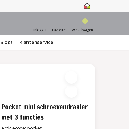
0
Inloggen
Favorites
Winkelwagen
Blogs
Klantenservice
Pocket mini schroevendraaier
met 3 functies
Articlecode:
pocket