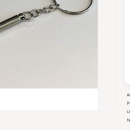
A
P
U
N