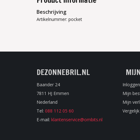
Product informatie
Beschrijving
Artikelnummer: pocket
DEZONNEBRIL.NL
MIJ
Baander 24
Inloggen
7811 HJ Emmen
Mijn bes
Nederland
Mijn verl
Tel:
088 112 05 60
Vergelij
E-mail:
klantenservice@ombits.nl